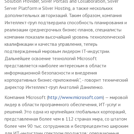
Solution Provider, Silver Portals and Collaboration, Silver
Server Platform и Silver Hosting, а также нескольких
дополнительных авторизаций. Таким образом, компания
Интеллект-груп подтвердила способность планирования и
реализации среднесрочных бизнес-планов, специалисты
компании показали высочайший уровень технологической
квалификации и качества управления, теперь
подтвержденный мировым лидером IT-индустрии.
Дальнейшее освоение технологий Microsoft
представляется наиболее интересным в области
информационной безопасности и внедрения
корпоративных бизнес-приложений.", - говорит технический
директор Интеллект-груп Анатолий Даниленко.
Компания Microsoft (
http://www.microsoft.com
) — мировой
лидер в области программного обеспечения, ИТ-услуг и
решений. Это одна из крупнейших глобальных корпораций,
представленная более чем в 112 странах мира, со штатом
более чем 90 тыс. сотрудников и беспрецедентно широким
для ИТ-индустрии спектром продуктов: операционные